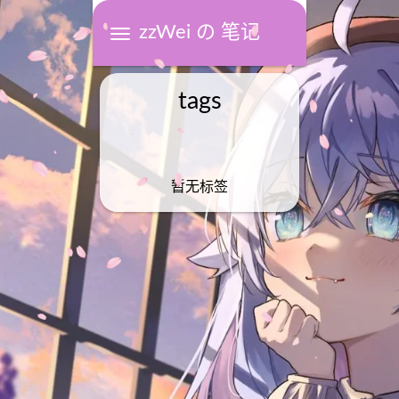
zzWei の 笔记
tags
暂无标签